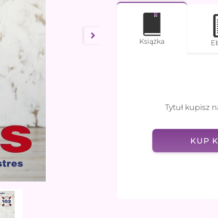
Książka
E
Tytuł kupisz n
KUP K