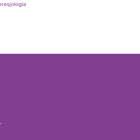
resjologia
T