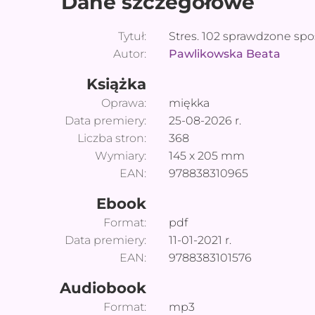
Dane szczegółowe
Tytuł:
Stres. 102 sprawdzone spo
Autor:
Pawlikowska Beata
Książka
Oprawa:
miękka
Data premiery:
25-08-2026
r.
Liczba stron:
368
Wymiary:
145
x
205
mm
EAN:
978838310965
Ebook
Format:
pdf
Data premiery:
11-01-2021
r.
EAN:
9788383101576
Audiobook
Format:
mp3