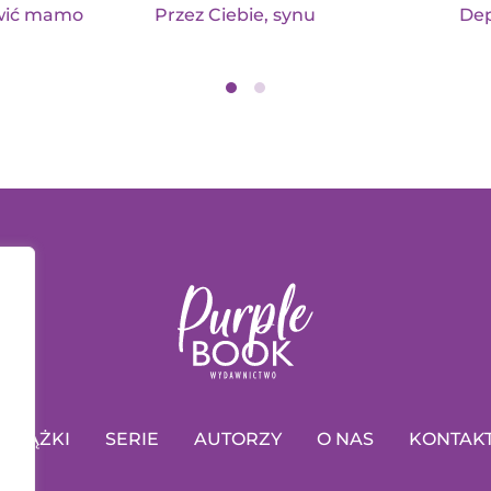
wić mamo
Przez Ciebie, synu
Dep
KSIĄŻKI
SERIE
AUTORZY
O NAS
KONTAK