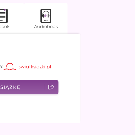
book
Audiobook
a:
SIĄŻKĘ