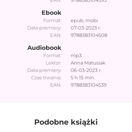
EAN:
9788383104393
Ebook
Format:
epub
mobi
Data premiery:
07-03-2023
r.
EAN:
9788383104508
Audiobook
Format:
mp3
Lektor:
Anna Matusiak
Data premiery:
06-03-2023
r.
Czas trwania:
5
h
15
min.
EAN:
9788383104539
Podobne książki