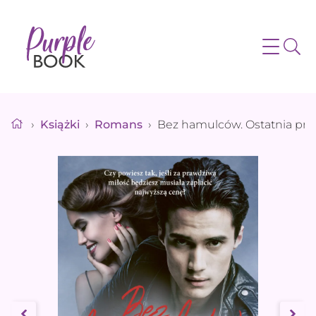
›
Książki
›
Romans
›
Bez hamulców. Ostatnia pro